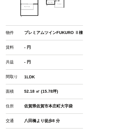
物件
プレミアムツインFUKURO Ⅱ棟
賃料
- 円
共益
- 円
間取り
1LDK
面積
52.18 ㎡ (15.78坪)
住所
佐賀県佐賀市本庄町大字袋
交通
八田橋より徒歩8 分