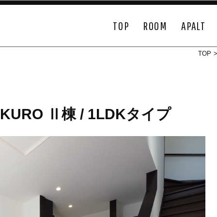
TOP
ROOM
APALT
TOP
RO Ⅱ棟 / 1LDKタイプ